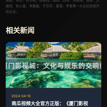
胡歌
、李沁
、白宇帆、杨采钰、杨烁、何冰、刘佩琦、练练、王
晨阳、赵小童、李嘉鑫、于莎莎、霍青、李奎
等
一众
主创亮相开
机仪式
。
相关新闻
2024-04-15
南瓜视频大全官方正版：《厦门影视